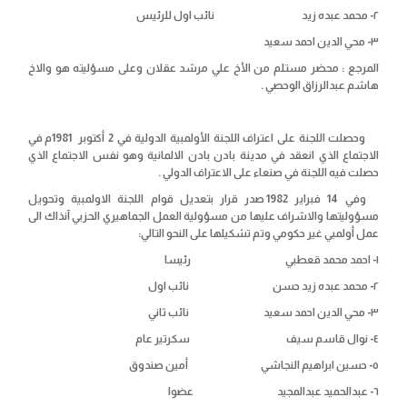
٢- محمد عبده زيد نائب اول للرئيس
٣- محي الدين احمد سعيد
المرجع : محضر مستلم من الأخ علي مرشد عقلان وعلى مسؤليته هو والاخ
هاشم عبدالرزاق الوحصي .
وحصلت اللجنة على اعتراف اللجنة الأولمبية الدولية في 2 أكتوبر 1981م في
الاجتماع الذي انعقد في مدينة بادن بادن الالمانية وهو نفس الاجتماع الذي
حصلت فيه اللجنة في صنعاء على الاعتراف الدولي .
وفي 14 فبراير 1982 صدر قرار بتعديل قوام اللجنة الاولمبية وتحويل
مسؤوليتها والاشراف عليها من مسؤولية العمل الجماهيري الحزبي آنذاك الى
عمل أولمبي غير حكومي وتم تشكيلها على النحو التالي:
١- احمد محمد قعطبي رئيسا
٢- محمد عبده زيد حسن نائب اول
٣- محي الدين احمد سعيد نائب ثاني
٤- نوال قاسم سيف سكرتير عام
٥- حسين ابراهيم النجاشي أمين صندوق
٦- عبدالحميد عبدالمجيد عضوا