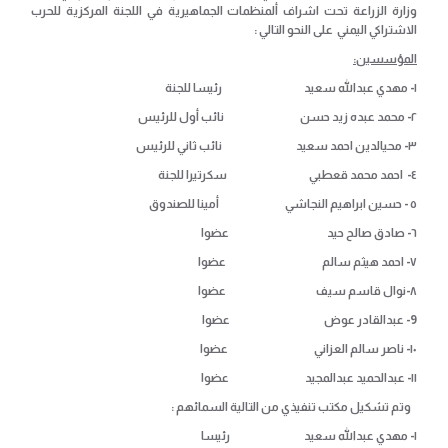
وزارة الزراعة تحت اشراف ألمنظمات الجماهيرية في اللجنة المركزية للحرب
الاشتراكي اليمني على النحو التالي :
المؤسسين:
١- مهدي عبدالله سعيد رئيسا للجنة
٢- محمد عبده زيد حسن نائب أول للرئيس
٣- محيالدين احمد سعيد نائب ثاني للرئيس
٤- احمد محمد قعطبي سكرتيرا للجنة
٥ - حسين ابراهيم النجاشي أمينا للصندوق
٦- صادق صالح حيد عضوا
٧- احمد هيثم سالم عضوا
٨-نوال قاسم سيف عضوا
9- عبدالقادر عوض عضوا
١٠- ناصر سالم العزاني عضوا
١١- عبدالحميد عبدالمجيد عضوا
وتم تشكيل مكتب تنفيذي من التالية السمائهم :
١- مهدي عبدالله سعيد رئيسا