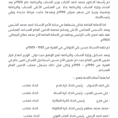
ثم رأسها الدكتور محمد احمد الكباب وزير الشباب والرياضة عام 1988
م بعد
انشاء وزارة الشباب والرياضة بدلا عن المجلس الأعلى للشباب والرياضة
وتعيينه وزيرا حتى شهر فبراير 1990م وبعدها جاءت مرحلة جديدة وبقي
رئيساللجنة .
اما الامانة العامة فكان يشغلها في بداية الأمر الاستاذ احمد محمد الشبيبي
وبعد تأسيس المجلس الأعلى وبحكم منصبه الامين العام المساعد للمجلس
فقد فقد اصبح نائب للرئيس وخلفه في الامانة العامة الاخ محمد صالح البيضاني
1984م.
ثم خلفه الاستاذ حسن علي الخولاني في الفترة من 1985 – 1989م .
وبعد تشكيل وزارة الشباب والرياضة تغير الوضع حيث تولى الوزير اصدار قرار
تعيين الامين العام حيث تم تعيين الاخ حسين اسماعيل اللساني امين عام في
الفترة من 1990م – 1995م وكان قبل ذلك يشغل منصب الامين العام
المساعد .
اما بقية أعضاء اللجنة فهم :-
علي احمد الاشول رئيس اتحاد كرة قدم اتحاد منتخب
- علي حسين المترب رئيس اتحاد كرة السلة اتحاد منتخب
- علي فارع رئيس اتحاد الكرة الطائرة اتحاد منتخب
- محمد محمد مطهر رئيس اتحاد كرة الطاولة اتحاد منتخب
- احمد احمد الرعيني رئيس اتحاد العاب القوى اتحاد منتخب