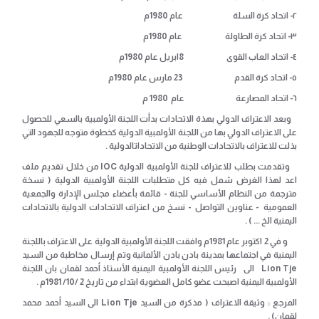
٢- اتحاد كرة السلة عام 1980م
٣- اتحاد كرة الطاولة عام 1980م
٤- اتحاد العاب القوى 8ابريل عام 1980م
٥- اتحاد كرة القدم 23 مارس عام 1980م
٦- اتحاد المصارعة عام 1980 م
وبعد الاعتراف الدولي بهذة الاتحادات
بدأت اللجنة الأولمبية بالسعي للحصول
على الاعتراف الدولي بها من اللجنة الأولمبية الدولية كخطوة متوجه للجهود التي
بذلت للاعتراف بالاتحادات الوطنية من الاتحاداتالدولية .
وتقدمت بطلب للاعتراف للجنة الأولمبية الدولية IOC من خلال تقديم ملف
اعد لهذا الغرض شمل فيه كل متطلبات اللجنة الأولمبية الدولية ( نسخة
مترجمة من النظام الأساسي للجنة - قائمة بأعضاء مجلس الإدارة والجمعية
العمومية - عناوين التواصل - نسخ من اعتراف الاتحادات الدولية بالاتحادات
اليمنية الخ ... ) .
و في 2 اكتوبر عام 1981م وافقت اللجنة الأولمبية الدولية على الاعتراف باللجنة
اليمنية في اجتماعها بمدينة بادن بادن الألمانية وتم إرسال مخاطبة من السيد
Lion Tje الى رئيس اللجنة الأولمبية اليمنية الأستاذ أحمد لقمان بان اللجنة
الأولمبية اليمنية اصبحت عضو كامل العضوية ابتداء من تاريخ 2 /10/ 1981م .
المرجع : وثيقة الاعتراف ( مذكرة من السيد Lion Tje الى السيد أحمد محمد
لقمان) .