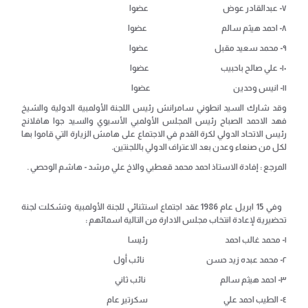
٧- عبدالقادر عوض عضوا
٨- احمد هيثم سالم عضوا
٩- محمد سعيد مقبل عضوا
١٠- علي صالح باحبيب عضوا
١١- انيس وحدين عضوا
وقد شارك السيد انطوني سامرانش رئيس اللجنة الأولمبية الدولية والشيخ
فهد الاحمد الصباح رئيس المجلس الأولمبي الأسيوي والسيد جوا هافلانج
رئيس الاتحاد الدولي لكرة القدم في الاجتماع على هامش الزيارة التي قاموا بها
لكل من صنعاء وعدن بعد الاعتراف الدولي باللجنتين.
المرجع : إفادة الاستاذ احمد محمد قعطبي والاخ علي مرشد - هاشم الوحصي .
وفي 15 ابريل عام 1986 عقد اجتماع استثنائي للجنة الأولمبية وتشكلت لجنة
تحضيرية لإعادة انتخاب مجلس الادارة من التالية اسمائهم :
١- محمد غالب احمد رئيسا
٢- محمد عبده زيد حسن نائب أول
٣- احمد هيثم سالم نائب ثاني
٤- الطيب احمد علي سكرتير عام