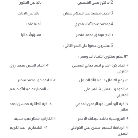
الدكتور يحيى الشعيبي نائبا عن الذكور
الاخت نظمية عبدالسلام عثمان نائبا عن الاناث
ومحمد عبدالله الاهجري أمينا عاما
الاخ موفق محمد منصر مسؤولاً ماليا
عشرين عضوا على النحو التالي :
١٣ عضو يمثلون الاتحادات وهم :
١- اتحاد كرة القدم احمد صالح العيسي ٢- اتحاد التنس محمد رزق
الصرمي
٣- رفع الاثقال د. عبدالله الجرمل ٤- التايكوندو محمد منصر
٥- الجودو نعمان شاهر علي ٦- المصارعة عبدالله درهم
المغربي
٧- كرة اليد أمين عبدالرحمن المدعي ٨- كرة الطائرة محسن احمد
صالح
٩- الفروسية حاشد عبدالله الأحمر ١٠- الكاراتيه مختار حميد سيف
١١- الرياضة للجميع حسن علي الخولاني ١٢- الشطرنج عبدالكريم
العذري