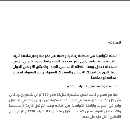
التعريف :
اللجنة الأولمبية هي منظمة رياضية وطنية غير حكومية وغير هادفة للربح
وذات منفعة عامة وهي غير محددة المدة ولها وجود شرعي وهي
مستقلة تعمل وفقا للنظام الأساسي للجنة والميثاق الأولمبي الدولي
ولها الحق في امتلاك الأموال والممتلاك المنقولة وغير المنقولة لتحقيق
أهدافها ومهامها .
ا
للجنة الأولمبية قبل 8 فبراير 1990م
كما هو معلوم كانت اليمن مشطرة قبل22 مايو 1990م الى شطرين وبالتالي
فأن كل مؤسسة او هيئة في اليمن كانت مكونة من جزئين واحد في الشمال
واخر في الجنوب واللجنة الأولمبية هي كذلك وعند التوثيق لتاريخ تأسيسها
والأشخاص المؤسسين لابد من تناول ما قبل ( 8 فبراير 1990م تاريخ دمج
اللجنتين ) كل جزء على حده.