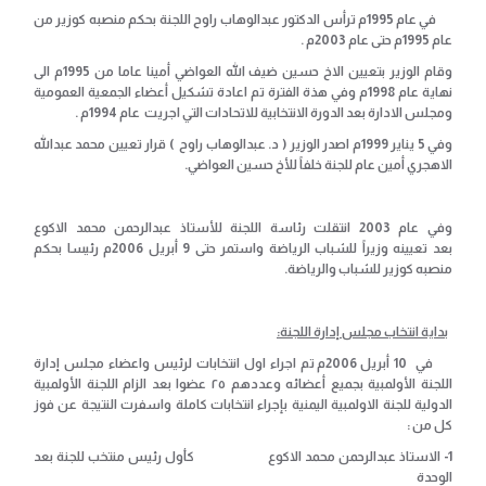
في عام 1995م ترأس الدكتور عبدالوهاب راوح اللجنة بحكم منصبه كوزير من
عام 1995م حتى عام 2003م .
وقام الوزير بتعيين الاخ حسين ضيف الله العواضي أمينا عاما من 1995م الى
نهاية عام 1998م وفي هذة الفترة تم اعادة تشكيل أعضاء الجمعية العمومية
ومجلس الادارة بعد الدورة الانتخابية للاتحادات التي اجريت عام 1994م .
وفي 5 يناير 1999م اصدر الوزير ( د. عبدالوهاب راوح ) قرار تعيين محمد عبدالله
الاهجري أمين عام للجنة خلفاً للأخ حسين العواضي.
وفي عام 2003 انتقلت رئاسة اللجنة للأستاذ عبدالرحمن محمد الاكوع
بعد تعيينه وزيراً للشباب الرياضة واستمر حتى 9 أبريل 2006م رئيسا بحكم
منصبه كوزير للشباب والرياضة.
بداية انتخاب مجلس إدارة اللجنة
:
في 10 أبريل 2006م تم اجراء اول انتخابات لرئيس واعضاء مجلس إدارة
اللجنة الأولمبية بجميع أعضائه وعددهم ٢٥ عضوا بعد الزام اللجنة الأولمبية
الدولية للجنة الاولمبية اليمنية بإجراء انتخابات كاملة واسفرت النتيجة عن فوز
كل من :
1- الاستاذ عبدالرحمن محمد الاكوع كأول رئيس منتخب للجنة بعد
الوحدة