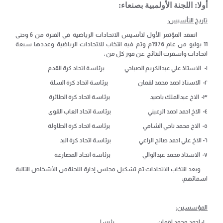
أولا: اللجنة الأولمبية بصنعاء:
تاريخ التأسيس:
انعقد المؤتمر الأول لتأسيس الاتحادات الرياضية في الفترة من 6 وحتى
11 يوليو من عام 1976م وتم فيه انتخاب للاتحادات الرياضية وعددها سبعة
اتحادات واسفرت النتائج عن فوز كل من :
١- الاستاذ علي عبدالكريم الصباحي برئاسة اتحاد كرة القدم
٢- الاستاذ احمد محمد لقمان برئاسة اتحاد كرة السلة
٣- الاخ عبدالملك باصيد برئاسة اتحاد كرة الطائرة
٤- الاخ احمد احمد الرعيني برئاسة اتحاد العاب القوى
٥- الاخ محمد ناجي الشامي برئاسة اتحاد كرة الطاولة
٦- الاخ علي احمد صالح الراعي برئاسة اتحاد كرة اليد
٧- الاستاذ محمد عبدالوالي برئاسة اتحاد المصارعة
وبعد انتخاب الاتحادات تم تشكيل مجلس إدارة اللجنةمن الأشخاص التالية
اسمائهم:
المؤسسين:
١- احمد محمد لقمان رئيسا