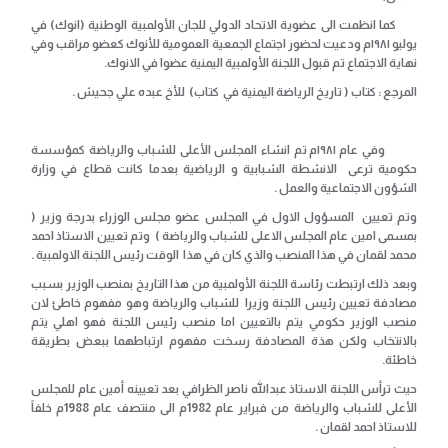
كما انظمت الى عضوية الاتحاد الدولي للجان الأولمبية الوطنية (انوك) في
يوليو ١٩٨١م ودعيت لحضور اجتماع الجمعية العمومية للأنوك كعضو مراقب وفي
نهاية الاجتماع تم قبول اللجنة الأولمبية اليمنية عضوا في الانوك.
المرجع : كتاب ( تاريخ الرياضة اليمنية في كتاب) للأخ عبده علي جحيش .
وفي عام ١٩٨١م تم انشاء المجلس الأعلى للشباب والرياضة كمؤسسة
حكومية ترعى الانشطة الشبابية و الرياضية بعدما كانت قطاع في وزارة
الشؤون الاجتماعية والعمل .
وتم تعيين المسؤول الاول في المجلس عضو مجلس الوزراء بدرجة وزير (
بمسمى امين عام المجلس الاعلى للشباب والرياضة ) وتم تعيين الاستاذ احمد
محمد لقمان في هذا المنصب والذي كان في هذا الوقت رئيس اللجنة الاولمبية .
وبعد ذلك ارتبطت رئاسة اللجنة الأولمبية من هذا التاريخ بمنصب الوزير بسبب
مصادفة تعيين رئيس اللجنة وزيرا للشباب والرياضة وهو مفهوم خاطئ لان
منصب الوزير حكومي يتم بالتعيين اما منصب رئيس اللجنة فهو اهلي يتم
بالانتخاب ولكن هذة المصادفة رسخت مفهوم ارتباطهما ببعض بطريقة
خاطئة.
حيث ترأس اللجنة الاستاذ عبدالله ناصر الظرافي بعد تعيينه أمين عام للمجلس
الأعلى للشباب والرياضة من فبراير عام 1982م الى منتصف عام 1988م خلفاً
للاستاذ احمد لقمان .