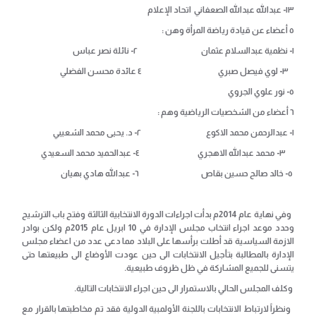
١٣- عبدالله عبدالله الصعفاني اتحاد الإعلام
٥ أعضاء عن قيادة رياضة المرأة وهن :
١- نظمية عبدالسلام عثمان ٢- نائلة نصر عباس
٣- لوي فيصل صبري ٤ عائدة محسن الفضلي
٥- نور علوي الجروي
٦ أعضاء من الشخصيات الرياضية وهم :
١- عبدالرحمن محمد الاكوع ٢- د. يحيى محمد الشعيبي
٣- محمد عبدالله الاهجري
٤- عبدالحميد محمد السعيدي
٥- خالد صالح حسين بقاص ٦- عبدالله هادي بهيان
وفي نهاية عام 2014م بدأت اجراءات الدورة الانتخابية الثالثة وفتح باب الترشيح
وحدد موعد اجراء انتخاب مجلس الإدارة في 10 ابريل عام 2015م ولكن بوادر
الازمة السياسية قد أطلت برأسها على البلاد مما دعى عدد من اعضاء مجلس
الإدارة بالمطالبة بتأجيل الانتخابات الى حين عودت الأوضاع الى طبيعتها حتى
يتسنى للجميع المشاركة في ظل ظروف طبيعية.
وكلف المجلس الحالي بالاستمرار الى حين اجراء الانتخابات التالية.
ونظراً لارتباط الانتخابات باللجنة الأولمبية الدولية فقد تم مخاطبتها بالقرار مع