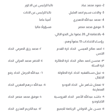
2- حمود محمد عباد نائبا للرئيس عن الذكور
3- والاخت نسيم احمد المليكي نائبا للرئيس عن الاناث
4- محمد عبدالله الاهجري أمينا عاما
5- موفق محمد منصر مسؤولاً ماليا
6- بالاضافة الى 20 عضوا على النحو التالي:
رؤساء الاتحادات 13 عضواً وهم :
١- احمد صالح العيسي اتحاد كرة القدم ٢- محمد رزق الصرمي اتحاد
التنس
٣- محسن احمد صالح اتحاد كرة الطائرة ٤- الخضر محمد العزاني اتحاد
كرة السلة
٥- نبيل حسنالفقيه اتحاد كرة الطاولة ٦- عبدالله الجرمل اتحاد رفع
الاثقال
٧- نعمان شاهر علي اتحاد الجودو ٨- عبدالله درهم المغربي اتحاد
المصارعة
٩- حاشد عبدالله الأحمر اتحاد الفروسية ١٠- موفق محمد منصر اتحاد
التايكوندو
١١- حسن علي الخولاني الرياضة للجميع ١٢- عبدالكريم العذري اتحاد