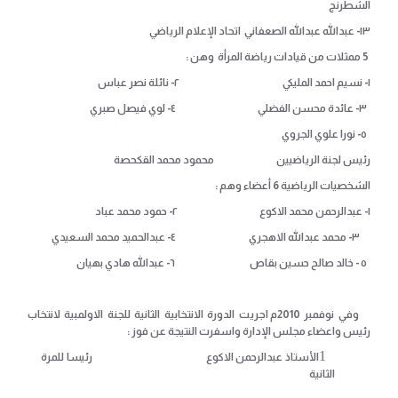
الشطرنج
١٣- عبدالله عبدالله الصعفاني اتحاد الإعلام الرياضي
5 ممثلات من قيادات رياضة المرأة وهن :
١- نسيم احمد المليكي ٢- نائلة نصر عباس
٣- عائدة محسن الفضلي
٤- لوي فيصل صبري
٥- نورا علوي الجروي
رئيس لجنة الرياضيين محمود محمد القكحصة
الشخصيات الرياضية 6 أعضاء وهم :
١- عبدالرحمن محمد الاكوع ٢- حمود محمد عباد
٣- محمد عبدالله الاهجري
٤- عبدالحميد محمد السعيدي
٥ - خالد صالح حسين بقاص ٦- عبدالله هادي بهيان
وفي نوفمبر 2010م اجريت الدورة الانتخابية الثانية للجنة الاولمبية لانتخاب
رئيس واعضاء مجلس الإدارة واسفرت النتيجة عن فوز :
الأستاذ عبدالرحمن الاكوع رئيسا للمرة
الثانية