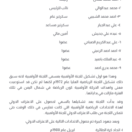
٢- محمد عبدالوالي نائب للرئيس
٣- احمد محمد الشبيبي سكرتير عام
٤- علي عبدالجبار سكرتير مساعد
٥- عبده علي جحيش أمين مالي
٦- علي عبدالكريم الصباحي عضوا
٧- احمد احمد الرعيني عضوا
٨- عبدالملك باصيد عضوا
٩- محمد بدري احمد عضوا
وهذا هو اول تشكيل للجنة الأولمبية بمسمى اللجنة الأولمبية لانه سبق
ذلك تشكيل اللجنة الرياضية العليا عام 1972م لكنها لم تكن قد استوعبت
معنى واهداف الحركة الأولمبية كون الرياضة في شمال اليمن في تلك
الفترة
مازالت في بداياتها .
وقد بدأت اللجنة بعد تشكيلها بالسعي لحصول على الاعتراف الدولي
لهذة الاتحادات الرياضية الأولمبية التي كانت تمارس في ذلك الوقت
حتى
تتمكن اللجنة من طلب الاعتراف الدولي للجنة
الأولمبية
.
وبعد جهود كبيرة تم حصول الاتحادات التالية على الاعتراف الدولي:
١- اتحاد كرة الطائرة ابريل عام 1980م