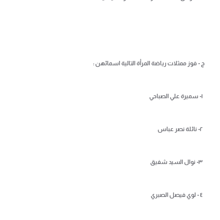
ج - فوز ممثلات رياضة المرأة التالية اسمائهن :
١- سميرة علي الصباحي
٢- نائلة نصر عباس
٣- نوال السيد شفيق
٤ - لوي فيصل الصبري