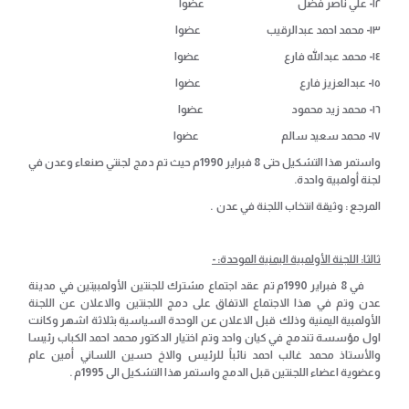
١٢- علي ناصر فضل عضوا
١٣- محمد احمد عبدالرقيب عضوا
١٤- محمد عبدالله فارع عضوا
١٥- عبدالعزيز فارع عضوا
١٦- محمد زيد محمود عضوا
١٧- محمد سعيد سالم عضوا
واستمر هذا التشكيل حتى 8 فبراير 1990م حيث تم دمج لجنتي صنعاء وعدن في
لجنة أولمبية واحدة.
المرجع : وثيقة انتخاب اللجنة في عدن .
ثالثا: اللجنة الأولمبية اليمنية الموحدة
: -
في 8 فبراير 1990م تم عقد اجتماع مشترك للجنتين الأولمبيتين في مدينة
عدن وتم في هذا الاجتماع الاتفاق على دمج اللجنتين والاعلان عن اللجنة
الأولمبية اليمنية وذلك قبل الاعلان عن الوحدة السياسية بثلاثة اشهر وكانت
اول مؤسسة تندمج في كيان واحد وتم اختيار الدكتور محمد احمد الكباب رئيسا
والأستاذ محمد غالب احمد نائباً للرئيس والاخ حسين اللساني أمين عام
وعضوية اعضاء اللجنتين قبل الدمج واستمر هذا التشكيل الى 1995م .