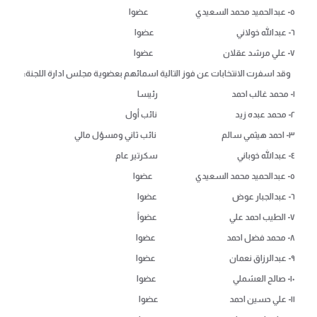
٥- عبدالحميد محمد السعيدي عضوا
٦- عبدالله خولاني عضوا
٧- علي مرشد عقلان عضوا
وقد اسفرت الانتخابات عن فوز التالية اسمائهم بعضوية مجلس ادارة اللجنة:
١- محمد غالب احمد رئيسا
٢- محمد عبده زيد نائب أول
٣- احمد هيثمي سالم نائب ثاني ومسؤل مالي
٤- عبدالله خوباني سكرتير عام
٥- عبدالحميد محمد السعيدي عضوا
٦- عبدالجبار عوض عضوا
٧- الطيب احمد علي عضواً
٨- محمد فضل احمد عضوا
٩- عبدالرزاق نعمان عضوا
١٠- صالح العشملي عضوا
١١- علي حسين احمد عضوا