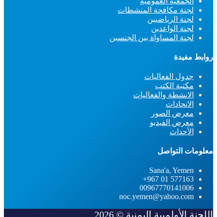
الجمعية العمومية
لجنة مكافحة المنشطات
لجنة الرياضيين
لجنة الواعدين
لجنة المساواة بين الجنسين
روابط مفيدة
جدول الفعاليات
مكتبة الكتب
الانشطة والفعاليات
الاتحادات
معرض الصور
معرض الفيديو
الأحداث
معلومات التواصل
Sana'a, Yemen
577163 01 967+
00967770141006
noc.yemen@yahoo.com
اللجنة الأولمبية اليمنية © 2026