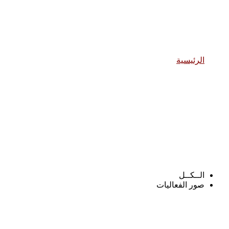
معرض الصور
الرئيسية
معرض الصور
الــكــل
صور الفعاليات