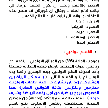
الاخضر والاصفر ويجب ان تكون الحلقة الزرقاء الى 
جانب قائم العلم .. ويقال ان كوبرتان قد فسر هذه 
الحلقات والوانها الى ترابط قارات العالم الخمس  :-
الازرق :  اوروبا
الاسود :  افريقيا
الاحمر :  امريكا
الاخضر : اوقيانوسيا
الاصفر : اسيا
القسم الاولمبي
 :
بموجب المادة (395) من الميثاق الاولمبي .. يتقدم احد 
رياضيي الدولة المضيفة بارتقاء منصة الخطابة ممسكاً 
بأحد اطراف العلم الاولمبي بيده اليسرى رافعا يده 
اليمنى ثم يتلو القسم التالي : ( 
باسم كل الرياضيين 
المشاركين اعد بأن نشارك في هذه الالعاب الاولمبية 
محترمين وملتزمين بكافة القوانين الصادرة بهذا 
الخصوص بروح رياضية من اجل رفعة الرياضة وشرف 
فرقنا 
) .. يعقب ذلك قسم الحكام (القضاة) من موطن 
المدينة المستضيفة وبنفس الاسلوب يتلو باسم 