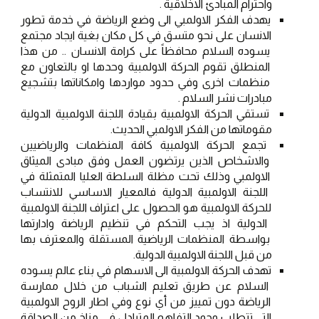
واحترام المبادئ الاخلاقية .
يهدف الفكر الاولمبي الى وضع الرياضة في خدمة تطور 
الانسان على نحو متسق في كل مكان بغية ايجاد مجتمع 
يسوده السلام محافظاً على كرامة الانسان .. من هذا 
المنطلق تقوم الحركة الاولمبية وحدها او بالتعاون مع 
منظمات اخرى وفي حدود مواردها وامكاناتها بتشجيع 
مبادرات نشر السلام .
تستقي الحركة الاولمبية بقيادة اللجنة الاولمبية الدولية 
مقوماتها من الفكر الاولمبي الحديث.
تجمع الحركة الاولمبية كافة المنظمات والرياضيين 
والاشخاص الذين يرتضون العمل وفق مبادى الميثاق 
الاولمبي وذلك تحت مظلة السلطة العليا المتمثلة في 
اللجنة الاولمبية الدولية فالمعيار الاساسي للانتساب 
للحركة الاولمبية هو الحصول على اعتراف اللجنة الاولمبية 
الدولية اذ يجب التحكم في تنظيم الرياضة وادارتها 
بواسطة المنظمات الرياضية المستقلة والمعترف بها 
من قبل اللجنة الاولمبية الدولية.
تهدف الحركة الاولمبية الى الاسهام في بناء عالم يسوده 
السلام عن طريق تعليم الشباب من خلال ممارسة 
الرياضة دون تمييز من أي نوع وفي اطار الروح الاولمبية 
التي تتطلب وجود التفاهم المتبادل في مناخ من الصداقة 