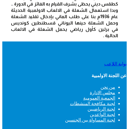
كطقس ديني يحظى بشرف القيام به الفائز في الدورة .. 
وبدا استعمال الشعلة في الالعاب الاولمبية الحديثة 
عام 1936م بنا على طلب الماني بإدخال تقليد الشعلة 
وحمل الشعلة حينها اليوناني قسطنطين كونديس 
في برلين كأول رياضي يحمل الشعلة في الالعاب 
الحالية .
بوابة اللاعب
عن اللجنة الاولمبية
من نحن
مجلس الادارة
الجمعية العمومية
لجنة مكافحة المنشطات
لجنة الرياضيين
لجنة الواعدين
لجنة المساواة بين الجنسين