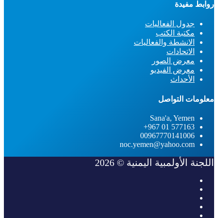
روابط مفيدة
جدول الفعاليات
مكتبة الكتب
الانشطة والفعاليات
الاتحادات
معرض الصور
معرض الفيديو
الأحداث
معلومات التواصل
Sana'a, Yemen
577163 01 967+
00967770141006
noc.yemen@yahoo.com
اللجنة الأولمبية اليمنية © 2026