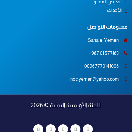
معرض الفيديو
الأحداث
معلومات التواصل
Sana'a, Yemen
577163 01 967+
00967770141006
noc.yemen@yahoo.com
اللجنة الأولمبية اليمنية © 2026