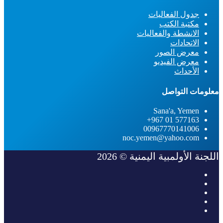
جدول الفعاليات
مكتبة الكتب
الانشطة والفعاليات
الاتحادات
معرض الصور
معرض الفيديو
الأحداث
معلومات التواصل
Sana'a, Yemen
577163 01 967+
00967770141006
noc.yemen@yahoo.com
اللجنة الأولمبية اليمنية © 2026