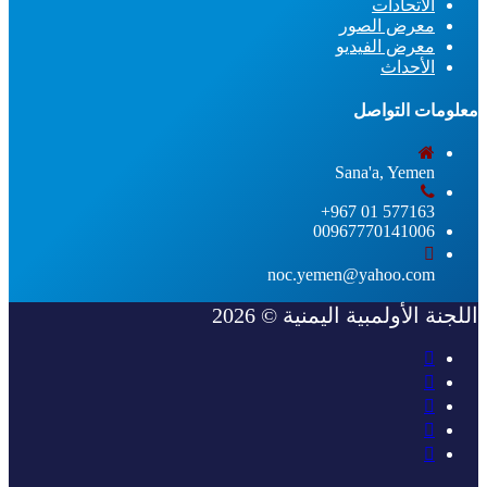
الاتحادات
معرض الصور
معرض الفيديو
الأحداث
معلومات التواصل
Sana'a, Yemen
577163 01 967+
00967770141006
noc.yemen@yahoo.com
اللجنة الأولمبية اليمنية © 2026