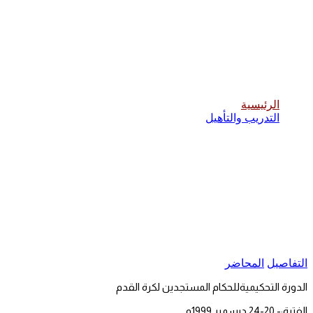
الدورة التحكيميةللحكام المستجدين لكرة
القدم
الرئيسية
التدريب والتأهيل
التفاصيل
المحاضر
الدورة التحكيميةللحكام المستجدين لكرة القدم
الفترة:- 20-24 ديسمبر 1999م