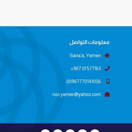
معلومات التواصل
Sana'a, Yemen
577163 01 967+
00967770141006
noc.yemen@yahoo.com