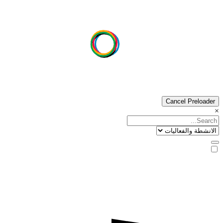
Cancel Preloader
×