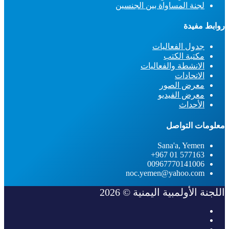
لجنة المساواة بين الجنسين
روابط مفيدة
جدول الفعاليات
مكتبة الكتب
الانشطة والفعاليات
الاتحادات
معرض الصور
معرض الفيديو
الأحداث
معلومات التواصل
Sana'a, Yemen
577163 01 967+
00967770141006
noc.yemen@yahoo.com
اللجنة الأولمبية اليمنية © 2026