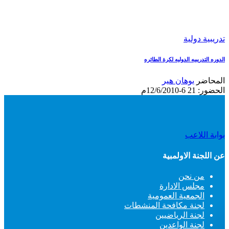
تدريبية دولية
الدوره التدريبيه الدوليه لكرة الطائره
المحاضر
يوهان هير
الحضور: 21
6-12/6/2010م
بوابة اللاعب
عن اللجنة الاولمبية
من نحن
مجلس الادارة
الجمعية العمومية
لجنة مكافحة المنشطات
لجنة الرياضيين
لجنة الواعدين