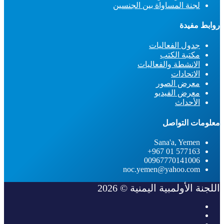
لجنة المساواة بين الجنسين
روابط مفيدة
جدول الفعاليات
مكتبة الكتب
الانشطة والفعاليات
الاتحادات
معرض الصور
معرض الفيديو
الأحداث
معلومات التواصل
Sana'a, Yemen
577163 01 967+
00967770141006
noc.yemen@yahoo.com
اللجنة الأولمبية اليمنية © 2026