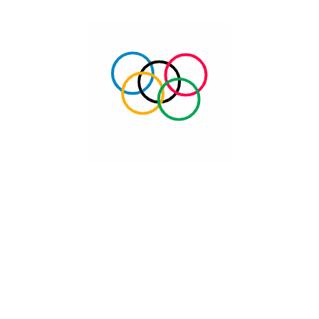
تغير المناخ
افتتاح ورشة عمل المنشطات
بمشاركة 140 رياضيا ورياضيه
اختتام.. البطوله الاولى لواعدي كرة
الطاوله
بدء بطولة مركز واعدي وواعدات
الطاولة
النشرة الإخبارية