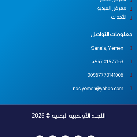
معرض الفيديو
الأحداث
معلومات التواصل
Sana'a, Yemen
577163 01 967+
00967770141006
noc.yemen@yahoo.com
اللجنة الأولمبية اليمنية © 2026