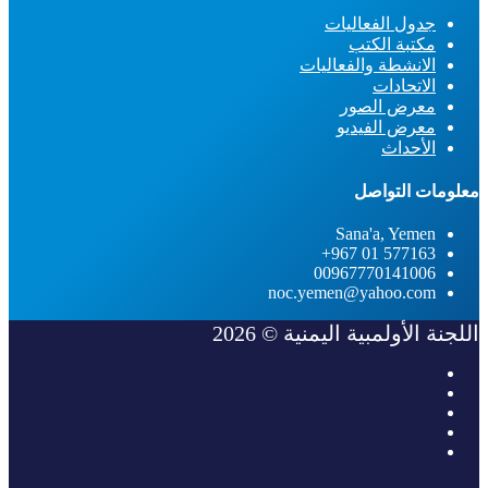
جدول الفعاليات
مكتبة الكتب
الانشطة والفعاليات
الاتحادات
معرض الصور
معرض الفيديو
الأحداث
معلومات التواصل
Sana'a, Yemen
577163 01 967+
00967770141006
noc.yemen@yahoo.com
اللجنة الأولمبية اليمنية © 2026