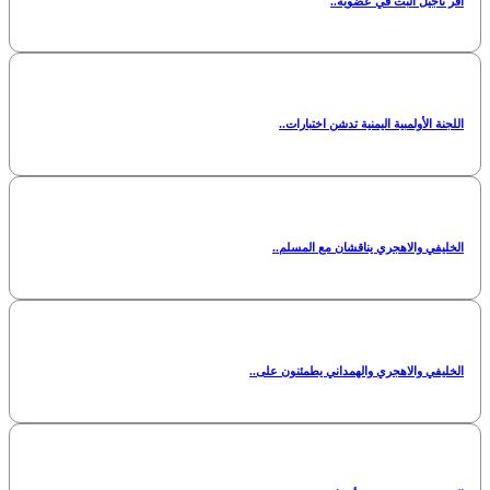
أقر تأجيل البت في عضوية..
اللجنة الأولمبية اليمنية تدشن اختبارات..
الخليفي والاهجري يناقشان مع المسلم..
الخليفي والاهجري والهمداني يطمئنون على..