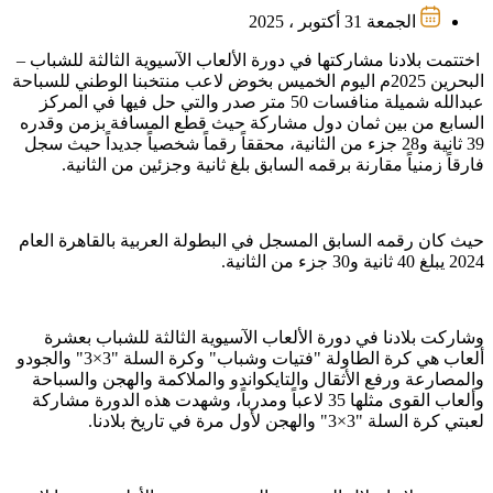
الجمعة 31 أكتوبر ، 2025
اختتمت بلادنا مشاركتها في دورة الألعاب الآسيوية الثالثة للشباب –
البحرين 2025م اليوم الخميس بخوض لاعب منتخبنا الوطني للسباحة
عبدالله شميلة منافسات 50 متر صدر والتي حل فيها في المركز
السابع من بين ثمان دول مشاركة حيث قطع المسافة بزمن وقدره
39 ثانية و28 جزء من الثانية، محققاً رقماً شخصياً جديداً حيث سجل
فارقاً زمنياً مقارنة برقمه السابق بلغ ثانية وجزئين من الثانية.
حيث كان رقمه السابق المسجل في البطولة العربية بالقاهرة العام
2024 يبلغ 40 ثانية و30 جزء من الثانية.
وشاركت بلادنا في دورة الألعاب الآسيوية الثالثة للشباب بعشرة
ألعاب هي كرة الطاولة "فتيات وشباب" وكرة السلة "3×3" والجودو
والمصارعة ورفع الأثقال والتايكواندو والملاكمة والهجن والسباحة
وألعاب القوى مثلها 35 لاعباً ومدرباً، وشهدت هذه الدورة مشاركة
لعبتي كرة السلة "3×3" والهجن لأول مرة في تاريخ بلادنا.