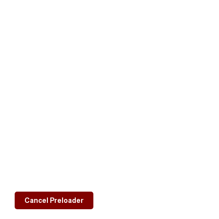
معلومات التواصل
Sana'a, Yemen
577163 01 967+
00967770141006
noc.yemen@yahoo.com
اللجنة الأولمبية اليمنية © 2026
Cancel Preloader