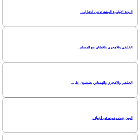
اللجنة الأولمبية اليمنية تدشن اختبارات..
الخليفي والاهجري يناقشان مع المسلم..
الخليفي والاهجري والهمداني يطمئنون على..
اليمن يثبت وجوده في أجواء..