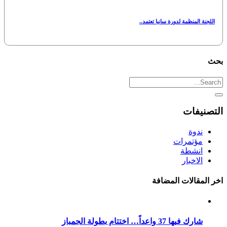
اللجنة المنظمة لدورة سانيا تعتمد..
بحث
التصنيفات
ندوة
مؤتمرات
انشطة
الاخبار
اخر المقالات المضافة
شارك فيها 37 واعداً… اختتام بطولة الجمباز