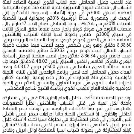
عاد اللاعب جميل الحماطي نجم العاب القوى اليمنية الصاعد لفئة
الشباب الى منصات التتويج الاسيوية للمرة الثالثة منذ فوزة بالميدالية
الفضية لسباق 3000م في دورة الألعاب الاسيوية للناشئين التي
أقيمت في جمهورية ساخا الروسية 2016م وميدالية اسيا الفضية
للشباب 2018م في بانكوك … وعاد الحماطي صباح الاحد 17 مارس الى
منصات التتويج في هونغ كونغ بإنجاز جديد عندما حقق المركز الثالث
في سباق 3000م ضمن بطولة اسيا الثالثة للشباب والناشئين
المقامة حالياً في الصين (هونغ كونغ) متوجاً بالميدالية البرنزية بزمن
8.38.60 دقائق وهو زمن شخصي جديد للاعب فيما ذهبت ذهبية
السباق للنيبالي اجيت كومار بزمن 8.30.32 دقائق والفضية للهندي
اميت جانغير بزمن 8.36.34 دقائق وحل لاعب منتخبنا الوطني أسامة
اليعري بالمركز الخامس لنفس السباق بزمن 8.48.02 دقائق فيما جاء
زميلة عبدالله اليعري سابعاً في سباق 1500م بزمن 4.03.07 ويعد
العداء جميل الحماطي احد لاعبي برنامج الواعدين الذين تتبناه اللجنة
الأولمبية وحقق تلك الإنجازات في ظل دعم ورعاية اولمبية .كماان
انجازات العاب القوي هي ثمره للتعاون والتنسيق القائم بين اللجنه
الاولمبيه والاتحاد العام لالعاب القوي برئاسة الشيخ شاجع المقدشي
وتدعم اللجنة بقية الألعاب خلال العام الجاري 2019 في تبني مشاركة
واحدة لكل لعبة في فئتي الشباب والناشئين نظراً للصعوبات
والظروف التي تمر بها الاتحادات الرياضية من توقف دعم النشاط
الداخلي والخارجي. اذ تستكمل اللجنة حاليا إجراءات سفر لاعبي ناشئي
تنس الميدان الي قطر للمشاركة في بطولة اسيا تحت 14سنه خلال
شهر ابريل كما تنهي ايضا اجراءات سفر لاعبي شباب الملاكمة الى
تايلند للمشاركة في بطولة شباب اسيا للملاكمة اوائل ابريل وتغادر