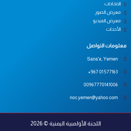
الاتحادات
معرض الصور
معرض الفيديو
الأحداث
معلومات التواصل
Sana'a, Yemen
577163 01 967+
00967770141006
noc.yemen@yahoo.com
اللجنة الأولمبية اليمنية © 2026