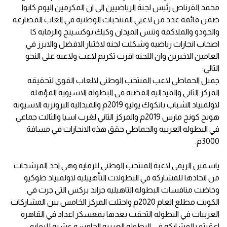
محمد القرناص رئيس لجنة الرياضيين الى ان المكرمين اليوم كانوا
ضمن قائمة عدد من لاعبي المنتخبات الوطنيه في العاب المصارعه
والجودو والملاكمه وتنس الميدان وكيك بوكسينج والرمايه كا
اصحاب انجازات رياضيه وشكلت لجنه لاختيار الافضل والابرز في
العامين الاخيرين وان اللجنه اقرت تكريم لاعب ولاعبه على النحو
التالي:
جميل الحماطي لاعب المنتخب الوطني لالعاب القوي لتحقيقه
المركز الثاني والميداليه الفضيه في البطوله الاسيويه المؤهله
لاولمبياد الشباب بانكوك يوليو 2019م والميداليه البرونزيه الاسيويه
هونج كونج مارس 2019م والمركز الثاني لغرب اسيا والثالث جماعي
في البطوله العربيه والحماطي حقق هذه الانجازات في مسافة
3000م.
ياسمين الريمي لاعبة المنتخب الوطني للرمايه وهي احد المرشحات
من اتحادها للمشاركه في البطولات التأهييليه لاولمبياد طوكيو
وخاضت منافسات البطوله التاهيليه جراند بركس التي جرت في
الكويت مطلع العام 2020م واحتلت المركز الخامس بين المشاركات
العربيات في البطوله التحقت بعدها بمعسكر اعداد في القاهره
اعقبته بالمشاركه في البطوله العربيه الخامسه عشره للرمايه