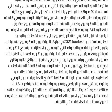
منتزعة الميداليه الفضيه والمركز الثاني عربيا في المسدس الهوائي
لمسافة 10 م واكد القرناص با اللجنه ستعمل على توسيع دائرة
التكريم اصحاب العطا والانجاز من لاعبي منتخباتنا الوطنيه وفي كلمته
للاعبين المكرمين ولاعبي المنتخبات الوطنيه والمدربين حضور
الفعاليه التكريميه هنا الاخ محمد الاهجري امين عام اللجنه الاولمبيه
الراعيه لحفل التكريم لجنة الرياضيين على هذه الخطوه والبدايه
الطيبه لمشوار مهامها 2021م مباركا للرياضيين المكرمين متمنيا ان
يكون العام القادم والاعوام التي تليه ملي بالانجازات ليتسع التكريم ..
ثم قام ومعه رئيس واعضاء لجنة الرياضيين بتكريم اصحاب الانجازات
جميل الحماطي وياسمين الريمي بدرعي الانجاز ومبالغ ماليه وكان
الاخ عزيز المقطري امين عام اللجنه الوطنيه لمكافحة المنشاطات
قد تحدث عن الماذير الدوليه لتجنب التعامل مع المنشطات او
تعاطيها او نقلها سرا او علنا فكلها تخضع للعقوبات وان الوعي
والتوعيه شي مهم للرياضي ومدربه واداريه من ناحيةاخرى كانت
هناك جهود قد بذلت للترتيب والتهيئة لهذا الحفل وتنظيمة بذلتها
الاخت امل مدهش الامين العام للجنة الرياضيين والاخت هند شرف
الدين مسئولة العلاقات في اللجنة.