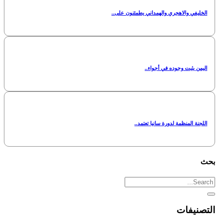
الخليفي والاهجري والهمداني يطمئنون على..
اليمن يثبت وجوده في أجواء..
اللجنة المنظمة لدورة سانيا تعتمد..
بحث
التصنيفات