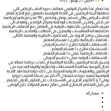
الاثنين 25 يوليو ، 2022
تبدا صباح غداً بالمركز الاولمبي فعاليات دورة الطب الرياضي التي
تنظمها لجنة الرياضيين في اللجنة الاولمبية بالتعاون مع الاتحاد العام
للطب الرياضي والتي تستمر يومان وتحتضن 110 مدرباً ورياضياً ورياضيه
من لاعبي ومدربي المنتخبات الوطنية ومراكز الواعدين وتهدف الى
تعريف المشاركين بالخطوات الاولية في التعامل مع الاصابات الرياضية
باختلافها اثنا المنافسات والتمارين في الصالات والملاعب الرياضية
ويشتمل برنامج الدورة على المحاضرات النظرية والعملية كالتالي :
- الاصابات الرياضية نظري د/هشام المعلم
- الاسعافات الاوليه نظري د/باسم الحوباني
- الاستشفاء نظري د/ هشام المعلم
- الاصابات الرياضية عملي د/ هشام المعلم
- الاسعافات الاوليه عملي د/باسم الحوباني
وسبق للجنة الرياضيين باللجنة الاولمبية ان نفذت برنامجا مماثلا في
مجال التوعية بمكافحة المنشطات واخطارها واثارها المدمره على
الرياضيين والعقوبات الدولية المترتبة على ذلك دوليا فيما تعد اللجنة
الاولمبية لتنفيذ دورة تحكيمية ل 11حكم عبر شبكة الانترنت (زوم)
يومي7 و 8/اكتوبر الجاري في المستجدات على القانون الدولي للجمباز
من قبل المحاضر الجمبازي اليمني صالح جعفر المتواجد خارج الوطن.
مشاركة