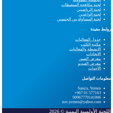
لجنة مكافحة المنشطات
لجنة الرياضيين
لجنة الواعدين
لجنة المساواة بين الجنسين
روابط مفيدة
جدول الفعاليات
مكتبة الكتب
الانشطة والفعاليات
الاتحادات
معرض الصور
معرض الفيديو
الأحداث
معلومات التواصل
Sana'a, Yemen
577163 01 967+
00967770141006
noc.yemen@yahoo.com
اللجنة الأولمبية اليمنية © 2026