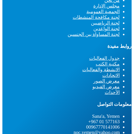
من نحن
مجلس الادارة
الجمعية العمومية
لجنة مكافحة المنشطات
لجنة الرياضيين
لجنة الواعدين
لجنة المساواة بين الجنسين
روابط مفيدة
جدول الفعاليات
مكتبة الكتب
الانشطة والفعاليات
الاتحادات
معرض الصور
معرض الفيديو
الأحداث
معلومات التواصل
Sana'a, Yemen
577163 01 967+
00967770141006
noc.yemen@yahoo.com