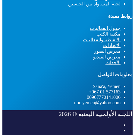
لجنة المساواة بين الجنسين
روابط مفيدة
جدول الفعاليات
مكتبة الكتب
الانشطة والفعاليات
الاتحادات
معرض الصور
معرض الفيديو
الأحداث
معلومات التواصل
Sana'a, Yemen
577163 01 967+
00967770141006
noc.yemen@yahoo.com
اللجنة الأولمبية اليمنية © 2026