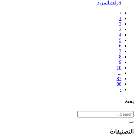
قراءة المزيد
‹
1
2
3
4
5
6
7
8
9
10
...
87
88
›
بحث
التصنيفات