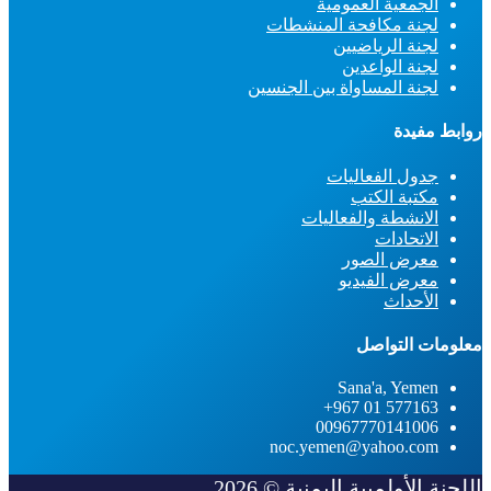
الجمعية العمومية
لجنة مكافحة المنشطات
لجنة الرياضيين
لجنة الواعدين
لجنة المساواة بين الجنسين
روابط مفيدة
جدول الفعاليات
مكتبة الكتب
الانشطة والفعاليات
الاتحادات
معرض الصور
معرض الفيديو
الأحداث
معلومات التواصل
Sana'a, Yemen
577163 01 967+
00967770141006
noc.yemen@yahoo.com
اللجنة الأولمبية اليمنية © 2026