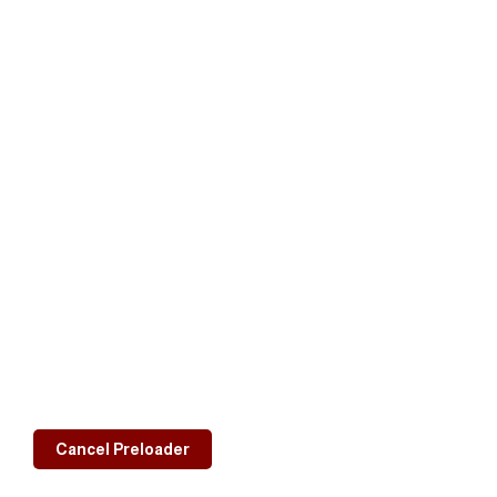
معلومات التواصل
Sana'a, Yemen
577163 01 967+
00967770141006
noc.yemen@yahoo.com
اللجنة الأولمبية اليمنية © 2026
Cancel Preloader