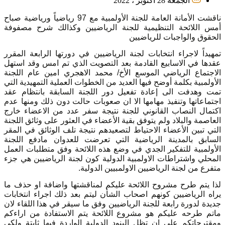
الجمعة 28 أكتوبر ، 2022
ناقشت الأمانة العامة للجنة الأولمبية مع 97 رياضياً ورياضية صباح
أمس اللائحة التنظيمية للجنة الرياضيين وكذالك شرح مصفوفة
الحقوق والواجبات للرياضيين
تمهيداً لاجراء انتخابات لجنة الرياضيين في دورتها الرابعة المقرر
عقدها في الاسابيع القادمة بعد التصويت الذي تم امس وقد استهل
الاجتماع الرياضي الموسع الأخ/ محمد الاهجري امين عام اللجنة
الأولمبية بكلمة أوضح فيها العديد من الخطوات العملية التمهيدية التي
تمت وهدفت الى إعادة تفعيل دور اللجنة السابقة بانتظام عقد
اجتماعاتها وتنفيذ مهامها الا ان صعوبات حالت دون ذلك ومنها عدم
اكتمال النصاب القانوني للجنة نتيجة سفر عدد من الاعضاء خارج
العاصمة والبلاد ولم يتوفق بقية الأعضاء في العثور على وثائق اللجنة
التي تبين الأعضاء الاحتياط لتصعيدهم نتيجة تلف الوثائق في المقر
السابق بالمدينة الرياضية التي تعرضت للعدوان مادفع اللجنة
الأولمبية للتفكير الجدي في وضع هذه اللائحة وفق متطلبات العمل
المحلي واشتراطات الاولمبية الدولية كون لجنة الرياضيين هي جزء
متفرع من لجنة الرياضيين الاولمبيين الدولية.
لذا يتم طرح مشروح اللائحة عليكم لمناقشتها واضافة او حذف ما
يراه الرياضيين كونهم اصحاب الشأن ليتم بعد ذلك اجراء انتخابات
جديدة لدورة رابعة للجنة الرياضيين وفق ما سيقر في هذا اللقاء لان
ماتم طرحه عليكم هو مشروع اللائحة يتم الاستفادة من اراءكم
ومقترحاتكم على ان تظل البنود الدولية الواردة فيها ثابتة ولكي