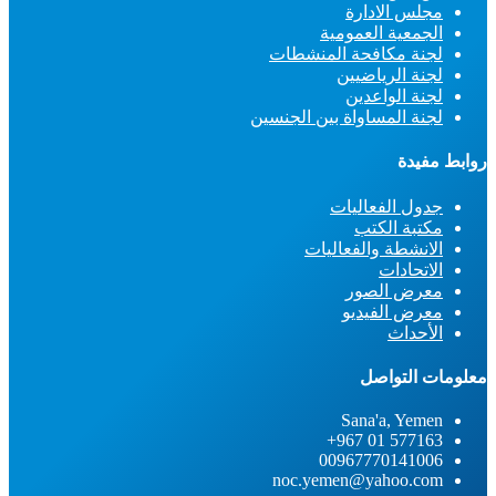
مجلس الادارة
الجمعية العمومية
لجنة مكافحة المنشطات
لجنة الرياضيين
لجنة الواعدين
لجنة المساواة بين الجنسين
روابط مفيدة
جدول الفعاليات
مكتبة الكتب
الانشطة والفعاليات
الاتحادات
معرض الصور
معرض الفيديو
الأحداث
معلومات التواصل
Sana'a, Yemen
577163 01 967+
00967770141006
noc.yemen@yahoo.com