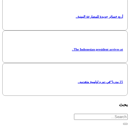
أربع خسائر جديدة للمصارعة اليمنية..
The Indonesian president arrives at..
25 مدربا”في دوره اولمبية متقدمه..
بحث