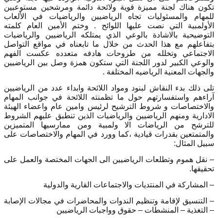
تكون هناك لجنة مميزة قوية ولائحة دائمة ومرشحين مستوعبين
للمهام والمسئوليات تجاه الرياضيين والرياضيات في الألعاب
الأولمبية التي نصت عليها اللوائح . وختم الأمين العام كلمته
التوضيحية بالاشادة بالوعي الذي يمتلكه الرياضيين والرياضيات
بتفاعلهم مع هذا الحدث من خلال ما تابعناه في مواقع التواصل
الاجتماعي وتخلله من طروحات هادفه متعدده عكست الفهم
والوعي الكبير لدور اللجنة التي ستكون همزة وصل بين الرياضيين
والجهات المعنية الرياضيه المختلفة .
تلى ذلك بدء النقاش لبنود ومواد اللائحة وابداء عدد من الرياضيين
آراءهم واستفسارتهم حول ما تظمنته اللائحة في جوانب المهام
والاختصاصات و شروط الترشيح لرئيس وامين عام واعضاء الهيئة
الادارية ومنهم الرياضيين والرياضيات الذين تنطبق عليهم الشروط
للترشح من الرياضات الا ولمبية ومن ممارسيها المتميزين
والمتمتعين بقدرات قيادية ،كما وورد في المهام والاختصاصات على
سبيل المثال:
– نقل هموم وتطلعات الرياضيين الى الجهات المختصة والعمل على
تحقيقها.
– المشاركة في المنتديات والاجتماعات القارية والدولية
– التنسيق لإقامة وتنظيم الندوات والمحاضرات في مجالات الإصابة
– التغذية – المنشطات – حقوق وواجبات الرياضيين