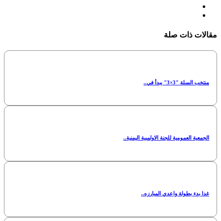
مقالات ذات صلة
منتخب السلة "3×3" يبدأ في..
الجمعية العمومية للجنة الاولمبية اليمنية..
غدا بدء بطولة واعدي المبارزه..