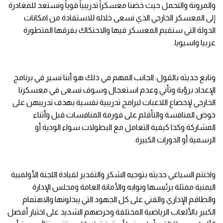
والمرونة والتحمل حيث خضنا معسكراً تدريبياً قوياً ونستعد للمغادرة
إلى المعسكر الخارجي الذي نسعى خلاله للاستفادة من امكانات
الدولة التي سنقيم المعسكر فيها والاحتكاك بفرقها المتطورة
عربيا واسيويا.
وتابع حديثه بالقول: الجانب المهم في ذلك هو أننا نسير في برنامج
الإعداد برؤية وتأني وعدم استعجال وسوف نسعى في معسكرنا
الخارجي لإخضاع اللاعبات لبرامج تدريبية نفسية بهدف تدريبهن على
خوض المنافسة والتأقلم على فورمة المنافسات قبل وأثناء
المشاركة وكذا كيفية التعامل مع البطولات سواء الودية أو
الرسمية أو الدورات الكبيرة.
واختتم السياغي حديثه بتوجيه الشكر والتقدير لقيادة اللجنة الأولمبية
اليمنية ممثلة برئيسها ونوابه والأمانة العامة ومجلس الإدارة
والطاقم الإداري والفني على كل الجهود التي يبذلونها والاهتمام
الكبير بالألعاب الرياضية المختلفة وحرصهم الشديد على اختيار أفضل