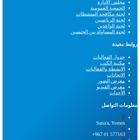
مجلس الادارة
الجمعية العمومية
لجنة مكافحة المنشطات
لجنة الرياضيين
لجنة الواعدين
لجنة المساواة بين الجنسين
روابط مفيدة
جدول الفعاليات
مكتبة الكتب
الانشطة والفعاليات
الاتحادات
معرض الصور
معرض الفيديو
الأحداث
معلومات التواصل
Sana'a, Yemen
577163 01 967+