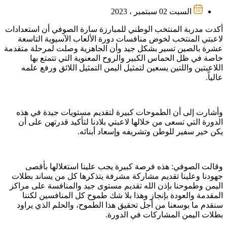
السبت 02 سبتمبر ، 2023
أكدت مدربة المنتخب الوطني للمبارزة سارة الصوفي أن استعدادات
لاعبتي المنتخب لخوض منافسات دورة الألعاب الآسيوية التاسعة
عشرة بالصين تسير بشكل جيد وأن الجاهزية وصلت لمرحلة متقدمة
خاصة في ظل الحماس الكبير والروح المعنوية التي تتمتع بها
اللاعبتين واللتين يسعين لتمثيل اليمن التمثيل اللائق ورفع علمه
عالياً.
وأشارت إلى أن الطموحات كبيرة لتقديم مستويات جيدة في هذه
الدورة التي تسعى من خلالها لاعبتي بلادنا لتأكيد قدرتهن على أن
يكن خير سفير للوطن وتشريفه وإسعاد أبنائه.
وقالت الصوفي: هذه فرصة كبيرة يجب علينا استغلالها بأقصى
جهودنا وعلينا تقديم مشاركة مشرفة يتذكرها كل من يساند بطلات
اليمن وطموحنا بإذن الله تقديم مستوى جيد والمنافسة على مراكز
المقدمة والعودة بإنجاز وهذا بلا شك طموح كل المنافسين لكننا
سنقدم ما بوسعنا من أجل تحقيق هذا الطموح، والحلم الذي يراود
بطلات اليمن المشاركات في الدورة.