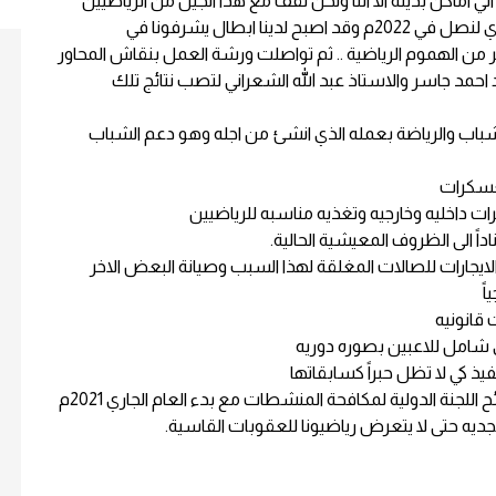
ي اماكن بديله الا اننا ونحن نقف مع هذا الجيل من الرياضيين
سنكون سويا في معالجة هذه الاثار بدا من العام الجاري لنصل في 2022م وقد اصبح لدينا ابطال يشرفونا في
ير من الهموم الرياضية .. ثم تواصلت ورشة العمل بنقاش المحاور
 احمد جاسر والاستاذ عبد الله الشعراني لتصب نتائج تلك
لشباب والرياضة بعمله الذي انشئ من اجله وهو دعم الشباب
وشهدت الورشة شرحاً وتوضيحا للمستجدات على لوائح اللجنة الدولية لمكافحة المنشطات مع بدء العام الجاري 2021م
 بجديه حتى لا يتعرض رياضيونا للعقوبات القاسية.