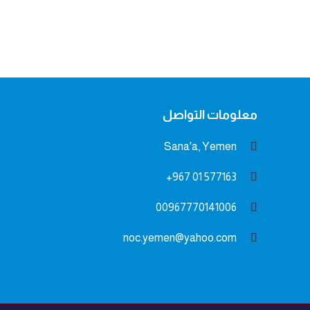
معلومات التواصل
Sana'a, Yemen
577163 01 967+
00967770141006
noc.yemen@yahoo.com