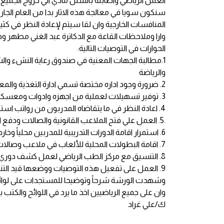
العمل الرياضي واصابته بالشلل مادي الي خروج الجميع ال
المنافسات الخارجية وان لقا سيتم لإعادة النظر في كث
وارا وملاحظات القاعة مع الدكاترة عبد الغني مطهر ود
الحوارات في التوصيات التالية:
1.مطالبة الجهات المعنية في صندوق رعاية النشء وا
والرياضة
2. ضرورة وجود اداره مختصة تسمي ادارة التغذية والمعسكرات
3. توفير تسهيلات لعملية من اجهزه وادوات ومعسكرات داخليه وخارجيه وتغذيه مناسبه للرياضيين
4. اعادة النظر في ما يتقاضاه المدربون من رواتب استناداً الى الظروف المعيشية الحالية.
.5. العمل علي فتح الملاعب القانونية والصالات ودفع الايجارات للصالات المغلقة لهذا السبب وصيانة البعض الاخر
6. استمرار اقامة الدورات التدريبية للمدربين محلياً وخارجياً
7. اقامة البطولات المحلية للألعاب في ملاعب وصالات قانونيه
8. التنسيق مع مركز الطب الرياضي لعمل كشف دوري شامل للاعبين بصوره دوريه
9. العمل على تفعيل هذه التوصيات ووضعها قيد التنفيذ كي لا تظل حبراً كسابقاتها
وان على جميع الرياضيين اخذ ما يرد في اللوائح والكتب
ك/علي غراد