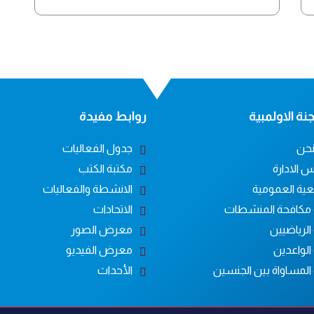
نة الاولمبية
روابط مفيدة
حن
جدول الفعاليات
 الادارة
مكتبة الكتب
عية العمومية
الانشطة والفعاليات
 مكافحة المنشطات
الاتحادات
الرياضيين
معرض الصور
الواعدين
معرض الفيديو
 المساواة بين الجنسين
الأحداث