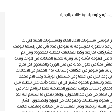
 الاولمبي
مستويات الأداء العام والمستويات الفنية التي ت
نامج بالصورة المرسومة له لعوامل عده يأتي على راسها التوقف
شاركات الخارجية وكذا الفعاليات المحلية المحدودة ومن ثم
ية على العودة الأمنه وبما وفرته لجميع الصالات من ادوات وقاية
ش بحثا عن حلول جديه من قبل الوزارة والصندوق لكي تخرج
ن بما هو متوفر من امكانات وتشابك ايدي الجميع في الاتحادات
ف التي وجد الكل من اجلها وفي مستهل الورشة رحب الاخ محمد
علهم وتلبيتهم للدعوة مشيرا الى ان اللجنة دأبت على تنظيم مثل
اخفاق واسباب جوانب القصور المصاحبة لهذا البرنامج الذي من
 الامام في ظل هذا العدوان...وامام بعض ما استمع اليه الاخ
ن هموم ومتطلبات ومعوقات في الوزارة والصندوق .. اشار
تي علي البنيه الرياضية ودمر المنشئات من صالات وملاعب اعاقت