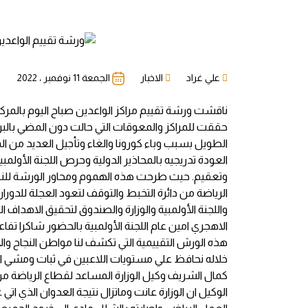
علي غراد
الاخبار
الجمعة 11 نوفمبر ، 2022
ناقشت ورشة تقييم مراكز الواعدين صباح اليوم بالمركز
حققت للمراكز والمعوقات التي حالت دون المضي بالبر
الطويل بسبب وباء كورونا والغاء وتأجيل العديد من الم
العودة تدريجيه بالمحاذير الدولية وحرص اللجنة الأولمب
وتعقيم. حيث طرحت هذه الهموم ومحاور الورشة للنقا
الرياضة
من دائرة التخبط والتوقف لتعود العجلة للدورا
واللجنة الأولمبية والوزارة والصندوق لتحقيق الاهدا
الاهجري امين عام اللجنة الأولمبية بالحضور شاكرا تفا
هذه الورش التقييمية التي تكشف لنا مواطن النجاح وال
خلاله نحافظ علي مستويات اللاعبين في ثبات ومشي الي
كمال الشريف وكيل الوزارة المساعد لقطاع الرياضة م
الوكيل ان الوزارة عانت وماتزال نتيجة العدوان الذي ا