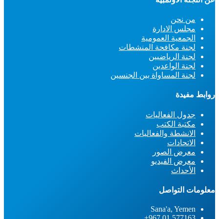
من نحن
مجلس الادارة
الجمعية العمومية
لجنة مكافحة المنشطات
لجنة الرياضيين
لجنة الواعدين
لجنة المساواة بين الجنسين
روابط مفيدة
جدول الفعاليات
مكتبة الكتب
الانشطة والفعاليات
الاتحادات
معرض الصور
معرض الفيديو
الأحداث
معلومات التواصل
Sana'a, Yemen
577163 01 967+