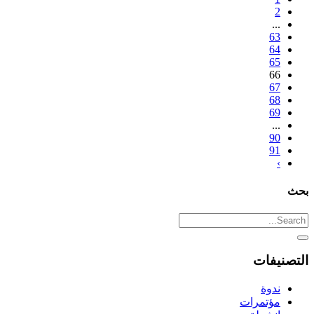
2
...
63
64
65
66
67
68
69
...
90
91
›
بحث
التصنيفات
ندوة
مؤتمرات