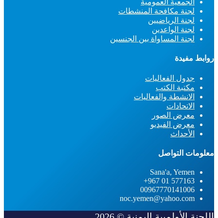
الجمعية العمومية
لجنة مكافحة المنشطات
لجنة الرياضيين
لجنة الواعدين
لجنة المساواة بين الجنسين
روابط مفيدة
جدول الفعاليات
مكتبة الكتب
الانشطة والفعاليات
الاتحادات
معرض الصور
معرض الفيديو
الأحداث
معلومات التواصل
Sana'a, Yemen
577163 01 967+
00967770141006
noc.yemen@yahoo.com
اللجنة الأولمبية اليمنية © 2026