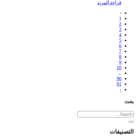
قراءة المزيد
‹
1
2
3
4
5
6
7
8
9
10
...
90
91
›
بحث
التصنيفات