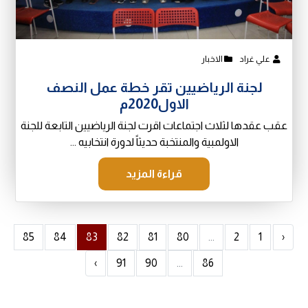
علي غراد
الاخبار
لجنة الرياضيين تقر خطة عمل النصف
الاول2020م
عقب عقدها لثلاث اجتماعات اقرت لجنة الرياضيين التابعة للجنة
الاولمبية والمنتخبة حديثاً لدورة انتخابيه ...
قراءة المزيد
85
84
83
82
81
80
...
2
1
‹
›
91
90
...
86