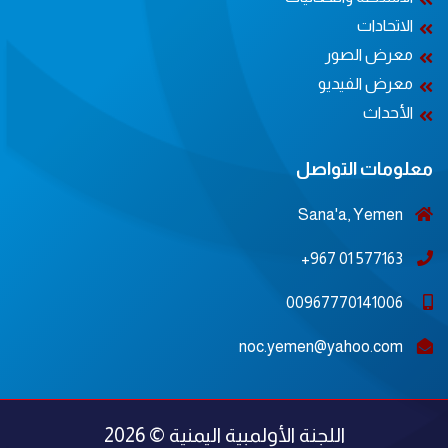
الاتحادات
معرض الصور
معرض الفيديو
الأحداث
معلومات التواصل
Sana'a, Yemen
577163 01 967+
00967770141006
noc.yemen@yahoo.com
اللجنة الأولمبية اليمنية © 2026