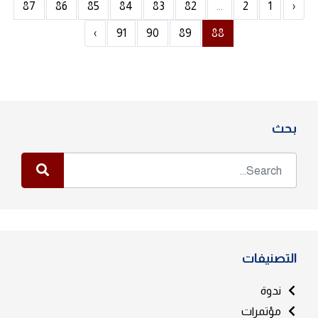
87
86
85
84
83
82
...
2
1
‹
›
91
90
89
88
بحث
التصنيفات
ندوة
مؤتمرات