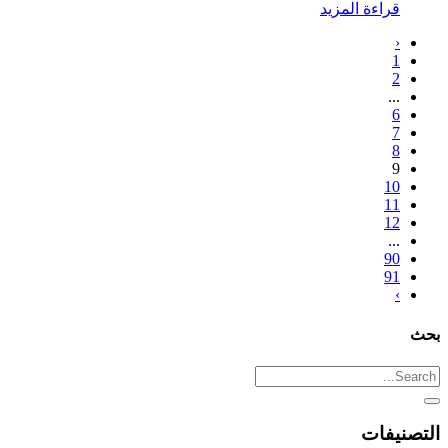
قراءة المزيد
‹
1
2
...
6
7
8
9
10
11
12
...
90
91
›
بحث
التصنيفات