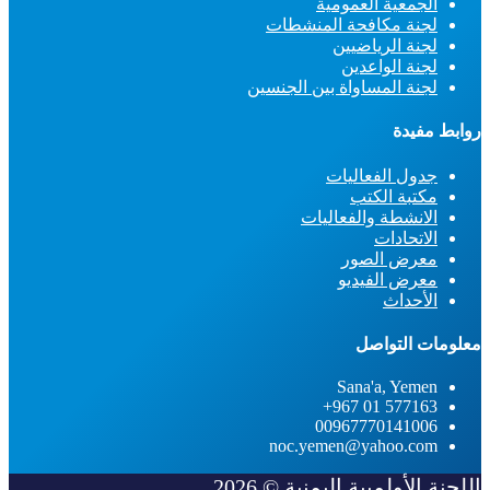
الجمعية العمومية
لجنة مكافحة المنشطات
لجنة الرياضيين
لجنة الواعدين
لجنة المساواة بين الجنسين
روابط مفيدة
جدول الفعاليات
مكتبة الكتب
الانشطة والفعاليات
الاتحادات
معرض الصور
معرض الفيديو
الأحداث
معلومات التواصل
Sana'a, Yemen
577163 01 967+
00967770141006
noc.yemen@yahoo.com
اللجنة الأولمبية اليمنية © 2026