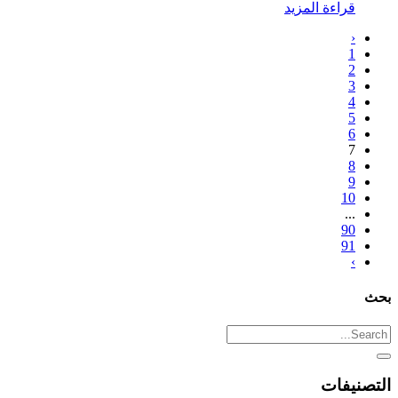
قراءة المزيد
‹
1
2
3
4
5
6
7
8
9
10
...
90
91
›
بحث
التصنيفات