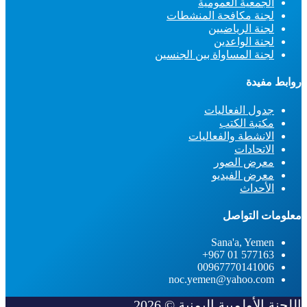
الجمعية العمومية
لجنة مكافحة المنشطات
لجنة الرياضيين
لجنة الواعدين
لجنة المساواة بين الجنسين
روابط مفيدة
جدول الفعاليات
مكتبة الكتب
الانشطة والفعاليات
الاتحادات
معرض الصور
معرض الفيديو
الأحداث
معلومات التواصل
Sana'a, Yemen
577163 01 967+
00967770141006
noc.yemen@yahoo.com
اللجنة الأولمبية اليمنية © 2026