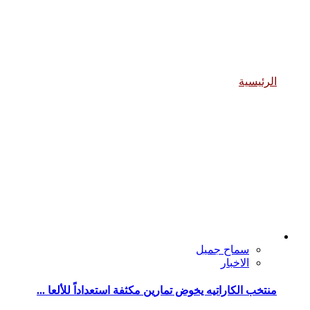
الانشطة والفعاليات
الرئيسية
الانشطة والفعاليات
سماح جميل
الاخبار
منتخب الكاراتيه يخوض تمارين مكثفة استعداداً للألعا ...