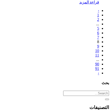
قراءة المزيد
‹
1
2
...
5
6
7
8
9
10
11
...
90
91
›
بحث
التصنيفات