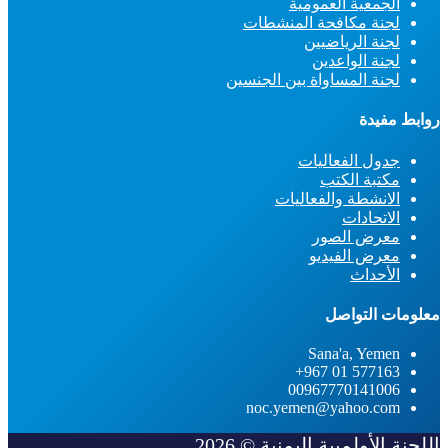
الجمعية العمومية
لجنة مكافحة المنشطات
لجنة الرياضيين
لجنة الواعدين
لجنة المساواة بين الجنسين
روابط مفيدة
جدول الفعاليات
مكتبة الكتب
الانشطة والفعاليات
الاتحادات
معرض الصور
معرض الفيديو
الأحداث
معلومات التواصل
Sana'a, Yemen
577163 01 967+
00967770141006
noc.yemen@yahoo.com
اللجنة الأولمبية اليمنية © 2026