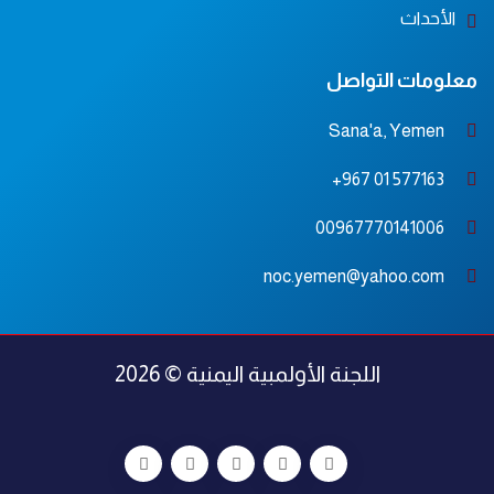
الأحداث
معلومات التواصل
Sana'a, Yemen
577163 01 967+
00967770141006
noc.yemen@yahoo.com
اللجنة الأولمبية اليمنية © 2026