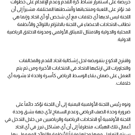
حريصة على استمرار نشاط كرة القدم وعدم الإقدام على خطوات
قد تؤثر على اللعبة ومنتخباتها وأنشطتها المختلفة، مشيراً إلى أن
اللجنة ليس لديها أي خلافات مع أي شخص أو أي اتحاد وإنما هي
تطالب الاتحادات الاعضاء في اللجنة بالالتزام باللوائح والأنظمة
المحلية والدولية والامتثال للميثاق الأولمبي ومدونة الاخلاق الرياضية
الدولية.
واقترح الاكوع بتفويضه لحل إشكالية اتحاد القدم والمخالفات
والتجاوزات التي ارتكبها الاتحاد في الانتخابات الأخيرة ومن ثم يتم
العمل على ضمان بقاء الوسط الرياضي كأسرة واحدة لا يشوبه أي
خلافات.
ونوه رئيس اللجنة الأولمبية اليمنية إلى أن اللجنة تؤكد دائماً على
ضرورة وحدة الصف الرياضي وعدم السماح لأي جهة بشق وحدة
اللجنة الأولمبية أو الاتحادات الرياضية والرياضيين من خلال التدخل في
أعمال تلك الهيئات، متطرقاً إلى أن أي مشاكل تبرز في أي اتحاد
سيتم التعامل معها وحلها وفقاً للأنظمة واللوائح المعمول بها.