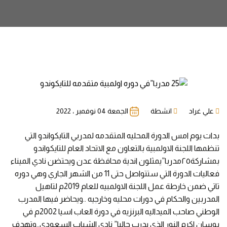
علي غراد
انشطة
الجمعة 04 نوفمبر ، 2022
بدات يوم امس الدورة المحليه المتقدمه لمدربي التايكواندو التي
تنظمها اللجنة الاولمبية بالتعاون مع الاتحاد العام للتايكواندو
بمشاركة٢٥مدربا”يمثلون اندية محافظة عدن ويحتضن نادي الميناء
فعاليات الدورة التي ستتواصل حتى 11 من الشهر الجاري وهي دوره
تاتي ضمن خارطة عمل اللجنة الاولمبيه للعام 2019م لتاهيل
المدربين والحكام في دورات محليه وخارجيه ..ويحاضر فيها المدرب
الوطني صاحب الميداليه البرنزيه في دورة العاب اسيا 2002م في
بوسان اكرم النور الذي يدرب حاليا” نادي الشباب السعودي..وتهدف