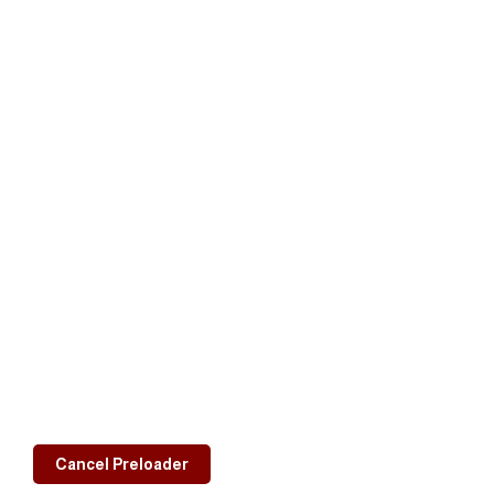
معلومات التواصل
Sana'a, Yemen
577163 01 967+
00967770141006
noc.yemen@yahoo.com
اللجنة الأولمبية اليمنية © 2026
Cancel Preloader